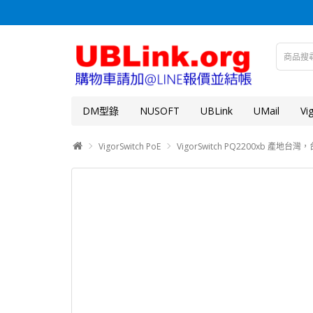
DM型錄
NUSOFT
UBLink
UMail
Vi
VigorSwitch PoE
VigorSwitch PQ2200xb 產地台