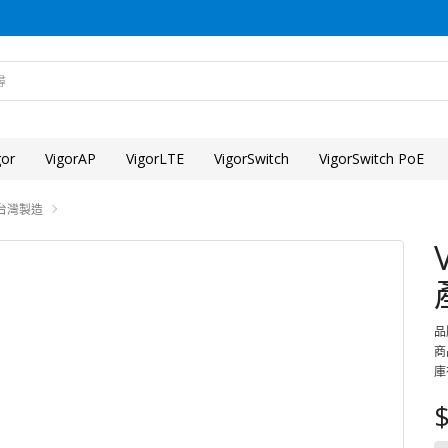
gor
VigorAP
VigorLTE
VigorSwitch
VigorSwitch PoE
灣，台灣製造
品
商品
庫
$