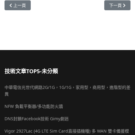
上一篇文章: 使用Vigor Router快速找出前十大流量使用者排行
下一篇文章: 
上一頁
下一頁
技術文章TOP5-未分類
中華電信光世代網路2G/1G，1G/1G，家用型，商用型，進階型的差
異
NFW 負載平衡器/多功能防火牆
DNS封鎖Facebook技術 Gimy劇迷
Vigor 2927Lac (4G LTE Sim Card直接插機種) 多 WAN 雙卡備援模