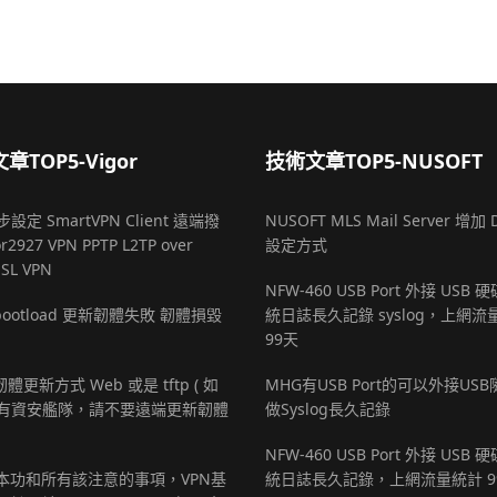
章TOP5-Vigor
技術文章TOP5-NUSOFT
設定 SmartVPN Client 遠端撥
NUSOFT MLS Mail Server 增加 
r2927 VPN PPTP L2TP over
設定方式
SSL VPN
NFW-460 USB Port 外接 USB
r bootload 更新韌體失敗 韌體損毀
統日誌長久記錄 syslog，上網流
99天
 韌體更新方式 Web 或是 tftp ( 如
MHG有USB Port的可以外接US
有資安艦隊，請不要遠端更新韌體
做Syslog長久記錄
NFW-460 USB Port 外接 USB
基本功和所有該注意的事項，VPN基
統日誌長久記錄，上網流量統計 9