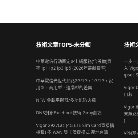
技術文章TOP5-未分類
技術文
中華電信行動固定IP上網服務(含設備)費
一步一步
率 ip1 ip2 ip3 ip5 (2026年最新費率)
入 Vigo
ipsec 
中華電信光世代網路2G/1G，1G/1G，家
用型，商用型，進階型的差異
Vigo
自救
NFW 負載平衡器/多功能防火牆
Vigor
DNS封鎖Facebook技術 Gimy劇迷
果線路
)
Vigor 2927Lac (4G LTE Sim Card直接插
機種) 多 WAN 雙卡備援模式 產地台灣
VPN