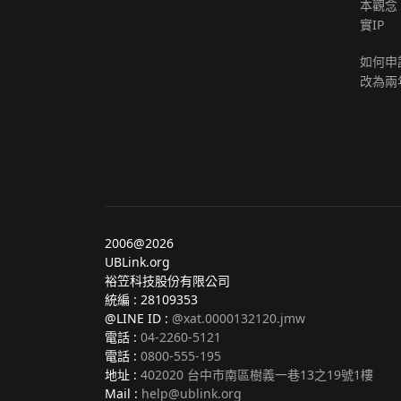
本觀念，
實IP
如何申請
改為兩
2006@2026
UBLink.org
裕笠科技股份有限公司
統編 : 28109353
@LINE ID :
@xat.0000132120.jmw
電話 :
04-2260-5121
電話 :
0800-555-195
地址 :
402020 台中市南區樹義一巷13之19號1樓
Mail :
help@ublink.org