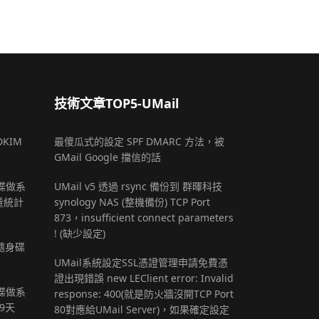
技術文章TOP5-UMail
DKIM
最傻瓜式的設定 SPF DMARC 方法，被
GMail Google 擋信的話
 硬碟做系
UMail v5 透過 rsync 備份到 群暉科技
量統計
synology NAS (整機備份) TCP Port
873，insufficient connect parameters
! (缺少設定)
B隨身碟
UMail系統設定SSL憑證管理申請免費憑
證出現錯誤 new LEClient error: Invalid
 硬碟做系
response: 400(就是防火牆沒開TCP Port
9天
80對應給UMail Server)，如果確定設定