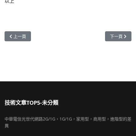
以上
上一篇文章: (UMail 適用的手機APP收發信軟體)手機 APP 設定 out
下一篇文章: 
上一頁
下一頁
技術文章TOP5-未分類
中華電信光世代網路2G/1G，1G/1G，家用型，商用型，進階型的差
異