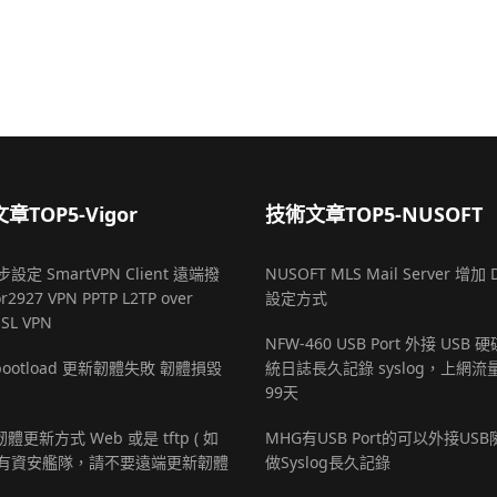
章TOP5-Vigor
技術文章TOP5-NUSOFT
設定 SmartVPN Client 遠端撥
NUSOFT MLS Mail Server 增加 
r2927 VPN PPTP L2TP over
設定方式
SSL VPN
NFW-460 USB Port 外接 USB
r bootload 更新韌體失敗 韌體損毀
統日誌長久記錄 syslog，上網流
99天
 韌體更新方式 Web 或是 tftp ( 如
MHG有USB Port的可以外接US
有資安艦隊，請不要遠端更新韌體
做Syslog長久記錄