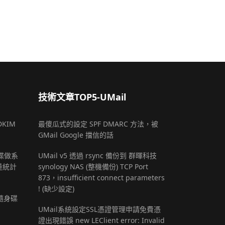
技術文章TOP5-UMail
DKIM
最傻瓜式的設定 SPF DMARC 方法，被
GMail Google 擋信的話
 硬碟做系
UMail v5 透過 rsync 備份到 群暉科技
量統計
synology NAS (整機備份) TCP Port
873，insufficient connect parameters
! (缺少設定)
B隨身碟
UMail系統設定SSL憑證管理申請免費憑
證出現錯誤 new LEClient error: Invalid