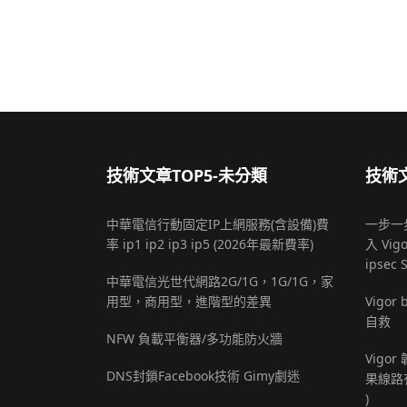
技術文章TOP5-未分類
技術文
中華電信行動固定IP上網服務(含設備)費
一步一步
率 ip1 ip2 ip3 ip5 (2026年最新費率)
入 Vigo
ipsec 
中華電信光世代網路2G/1G，1G/1G，家
用型，商用型，進階型的差異
Vigo
自救
NFW 負載平衡器/多功能防火牆
Vigor
DNS封鎖Facebook技術 Gimy劇迷
果線路
)