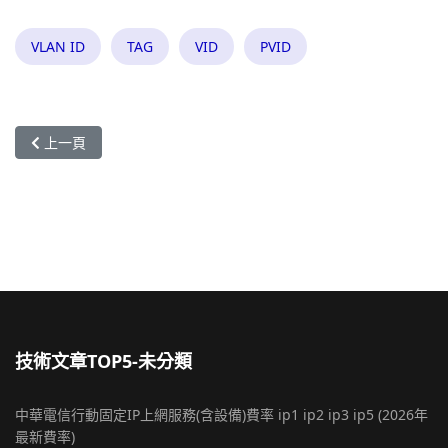
VLAN ID
TAG
VID
PVID
上一篇文章: 電子郵件伺服器Mail Server被駭客入侵,他們到底怎
上一頁
技術文章TOP5-未分類
中華電信行動固定IP上網服務(含設備)費率 ip1 ip2 ip3 ip5 (2026年
最新費率)