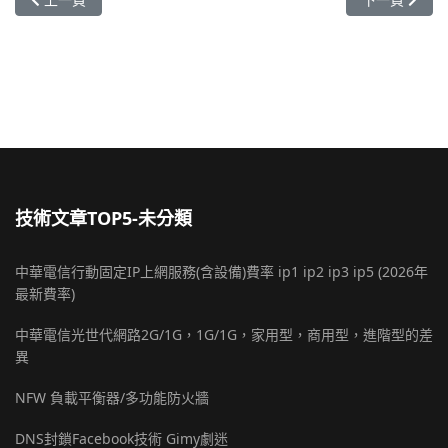
技術文章TOP5-未分類
中華電信行動固定IP上網服務(含設備)費率 ip1 ip2 ip3 ip5 (2026年
最新費率)
中華電信光世代網路2G/1G，1G/1G，家用型，商用型，進階型的差
異
NFW 負載平衡器/多功能防火牆
DNS封鎖Facebook技術 Gimy劇迷