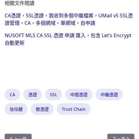
相關文件閱讀
CA憑證，SSL憑證，我收到多個中繼檔案，UMail v5 SSL憑
證管理，CA，多個網域，單網域，自申請
NUSOFT MLS CA SSL 憑證 申請 匯入，包含 Let’s Encrypt
自動更新
CA
憑證
SSL
中間憑證
中繼憑證
信任鏈
根憑證
Trust Chain
上一篇文章: Zenmap nmap 只掃描對方 UDP port scan，-Pn 對
下一篇文章: 
上一頁
下一頁