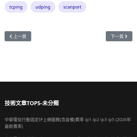
tcping
udping
scanport
上一篇文章: 圖解chrome 遠端桌面，快速安裝設定
下一篇文章: 
上一頁
下一頁
技術文章TOP5-未分類
中華電信行動固定IP上網服務(含設備)費率 ip1 ip2 ip3 ip5 (2026年
最新費率)