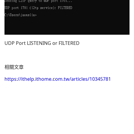
UDP Port LISTENING or FILTERED
相關文章
https://ithelp.ithome.com.tw/articles/10345781