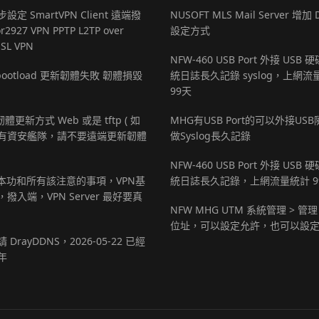
設定 SmartVPN Client 遠端撥
NUSOFT MLS Mail Server 增加 
r2927 VPN PPTP L2TP over
設定方式
SSL VPN
NFW-460 USB Port 外接 USB
r bootload 更新韌體失敗 韌體損毀
統日誌長久記錄 syslog，上網流
99天
 韌體更新方式 Web 或是 tftp ( 如
MHG有USB Port的可以外接US
有資安艦隊，請不要遠端更新韌體
做Syslog長久記錄
NFW-460 USB Port 外接 USB
基本功和所有該注意的事項，VPN基
統日誌長久記錄，上網流量統計 9
撥入端，VPN Server 最好要真
NFW MHG UTM 系統管理 > 管理
位址，可以設定允許，也可以設
 DrayDDNS，2026-05-22 已經
年