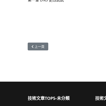
第一筆 DNS 更改試試
上一篇文章: ShowMyIP
上一頁
技術文章TOP5-未分類
技術文