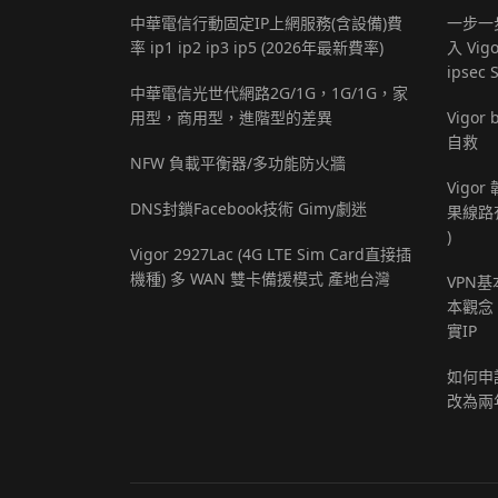
中華電信行動固定IP上網服務(含設備)費
一步一步
率 ip1 ip2 ip3 ip5 (2026年最新費率)
入 Vigo
ipsec 
中華電信光世代網路2G/1G，1G/1G，家
用型，商用型，進階型的差異
Vigo
自救
NFW 負載平衡器/多功能防火牆
Vigor
DNS封鎖Facebook技術 Gimy劇迷
果線路
)
Vigor 2927Lac (4G LTE Sim Card直接插
機種) 多 WAN 雙卡備援模式 產地台灣
VPN
本觀念，
實IP
如何申請
改為兩