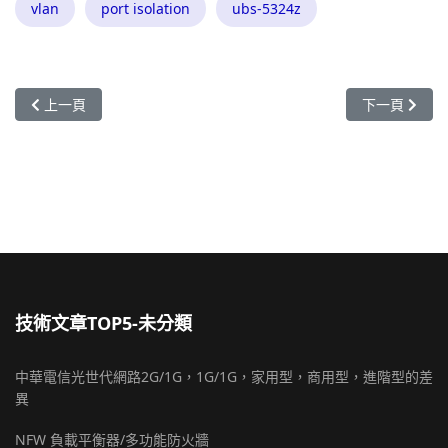
vlan
port isolation
ubs-5324z
上一篇文章: UBS-5008透過Radius做802.1x的驗證(Windows XP Radius
下一篇文章: UBS
上一頁
下一頁
技術文章TOP5-未分類
中華電信光世代網路2G/1G，1G/1G，家用型，商用型，進階型的差
異
NFW 負載平衡器/多功能防火牆