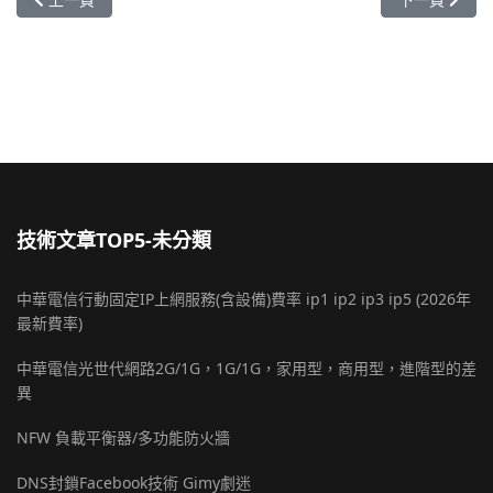
技術文章TOP5-未分類
中華電信行動固定IP上網服務(含設備)費率 ip1 ip2 ip3 ip5 (2026年
最新費率)
中華電信光世代網路2G/1G，1G/1G，家用型，商用型，進階型的差
異
NFW 負載平衡器/多功能防火牆
DNS封鎖Facebook技術 Gimy劇迷