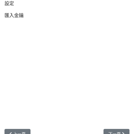
設定
匯入金鑰
上一篇文章: MLS WebMail 無法寄出信件
下一篇文章: ML
上一頁
下一頁