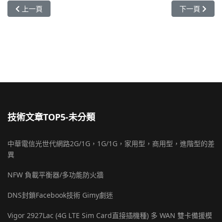
上一篇文章: UMail 郵件伺服器 代收外部信箱 inbox
下一篇文章: 
上一頁
下一頁
技術文章TOP5-未分類
中華電信光世代網路2G/1G，1G/1G，家用型，商用型，進階型的差
異
NFW 負載平衡器/多功能防火牆
DNS封鎖Facebook技術 Gimy劇迷
Vigor 2927Lac (4G LTE Sim Card直接插機種) 多 WAN 雙卡備援模