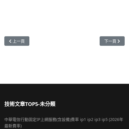
上一篇文章: UMail v5 透過 rsync 備份到 群暉科技 synology NAS (整機備
下一篇文章: U
上一頁
下一頁
技術文章TOP5-未分類
中華電信行動固定IP上網服務(含設備)費率 ip1 ip2 ip3 ip5 (2026年
最新費率)