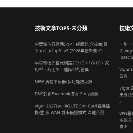
技術文章TOP5-未分類
技術文
中華電信行動固定IP上網服務(含設備)費
一步一步
率 ip1 ip2 ip3 ip5 (2026年最新費率)
入 Vigo
ipsec 
中華電信光世代網路2G/1G，1G/1G，家
用型，商用型，進階型的差異
Vigo
自救
NFW 負載平衡器/多功能防火牆
Vigor
DNS封鎖Facebook技術 Gimy劇迷
果線路
)
Vigor 2927Lac (4G LTE Sim Card直接插
機種) 多 WAN 雙卡備援模式 產地台灣
VPN
本觀念，
實IP