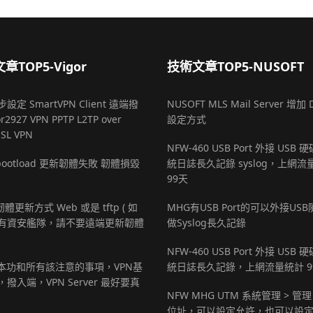
章TOP5-Vigor
技術文章TOP5-NUSOFT
設定 SmartVPN Client 遠端撥
NUSOFT MLS Mail Server 增加 
r2927 VPN PPTP L2TP over
設定方式
SSL VPN
NFW-460 USB Port 外接 USB
r bootload 更新韌體失敗 韌體損毀
統日誌長久記錄 syslog，上網流
99天
 韌體更新方式 Web 或是 tftp ( 如
MHG有USB Port的可以外接US
有資安艦隊，請不要遠端更新韌體
做Syslog長久記錄
NFW-460 USB Port 外接 USB
基本功和所有該注意的事項，VPN基
統日誌長久記錄，上網流量統計 9
撥入端，VPN Server 最好要真
NFW MHG UTM 系統管理 > 管理
位址，可以設定允許，也可以設