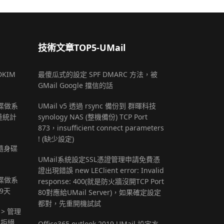
技術文章TOP5-UMail
DKIM
最傻瓜式的設定 SPF DMARC 方法，被
GMail Google 擋信的話
 硬碟做系
UMail v5 透過 rsync 備份到 群暉科技
量統計
synology NAS (整機備份) TCP Port
873，insufficient connect parameters
! (缺少設定)
B隨身碟
UMail系統設定SSL憑證管理申請免費憑
證出現錯誤 new LEClient error: Invalid
 硬碟做系
response: 400(就是防火牆沒開TCP Port
9天
80對應給UMail Server)，如果確定設定
都對，先重開機試試
 > 管理
定拒絕
Office365 outlook 2019 UMail 設定方