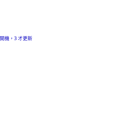
開機，3 才更新
rtVPN Client，工作排程器