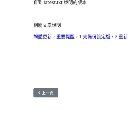
直到 latest.txt 說明的版本
相關文章說明
韌體更新，重要提醒，1 先備份設定檔，2 重新
上一篇文章: 電腦開機之後自動撥接VPN，Vigor Sma
上一頁