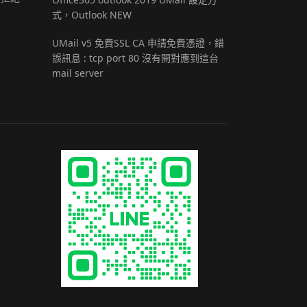
式，Outlook NEW
UMail v5 免費SSL CA 申請免費憑證，錯
誤訊息 : tcp port 80 沒有開對應到這台
mail server