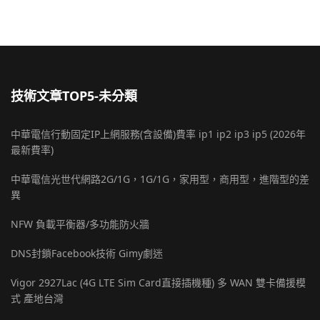
技術文章TOP5-未分類
中華電信行動固定IP上網服務(含設備)費率 ip1 ip2 ip3 ip5 (2026年
最新費率)
中華電信光世代網路2G/1G，1G/1G，家用型，商用型，進階型的差
異
NFW 負載平衡器/多功能防火牆
DNS封鎖Facebook技術 Gimy劇迷
Vigor 2927Lac (4G LTE Sim Card直接插機種) 多 WAN 雙卡備援模
式 產地台灣