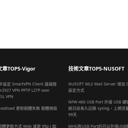
章TOP5-Vigor
技術文章TOP5-NUSOFT
設定 SmartVPN Client 遠端撥
NUSOFT MLS Mail Server 增加 
r2927 VPN PPTP L2TP over
設定方式
SSL VPN
NFW-460 USB Port 外接 USB
r bootload 更新韌體失敗 韌體損毀
統日誌長久記錄 syslog，上網流
99天
 韌體更新方式 Web 或是 tftp ( 如
MHG有USB Port的可以外接US