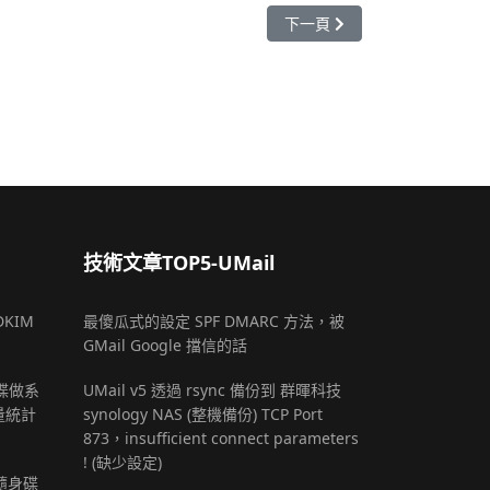
下一篇文章: [全擋再放行]Vigo
下一頁
技術文章TOP5-UMail
DKIM
最傻瓜式的設定 SPF DMARC 方法，被
GMail Google 擋信的話
 硬碟做系
UMail v5 透過 rsync 備份到 群暉科技
量統計
synology NAS (整機備份) TCP Port
873，insufficient connect parameters
! (缺少設定)
B隨身碟