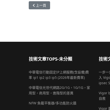
上一篇文章: Vigor的AP Map地圖功能
上一頁
技術文章TOP5-未分類
技術文
中華電信行動固定IP上網服務(含設備)費
一步一步
率 ip1 ip2 ip3 ip5 (2026年最新費率)
入 Vigo
ipsec 
中華電信光世代網路2G/1G，1G/1G，家
用型，商用型，進階型的差異
Vigo
自救
NFW 負載平衡器/多功能防火牆
Vigor