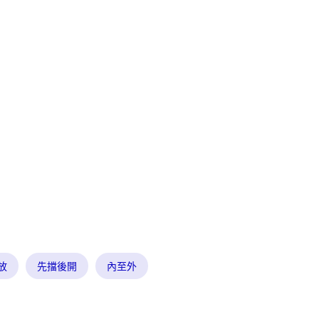
放
先擋後開
內至外