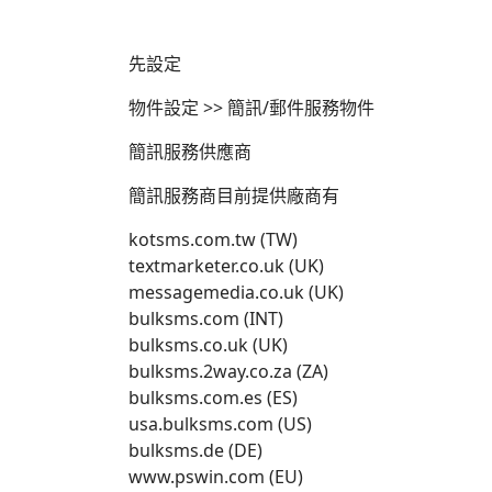
先設定
物件設定 >> 簡訊/郵件服務物件
簡訊服務供應商
簡訊服務商目前提供廠商有
kotsms.com.tw (TW)
textmarketer.co.uk (UK)
messagemedia.co.uk (UK)
bulksms.com (INT)
bulksms.co.uk (UK)
bulksms.2way.co.za (ZA)
bulksms.com.es (ES)
usa.bulksms.com (US)
bulksms.de (DE)
www.pswin.com (EU)