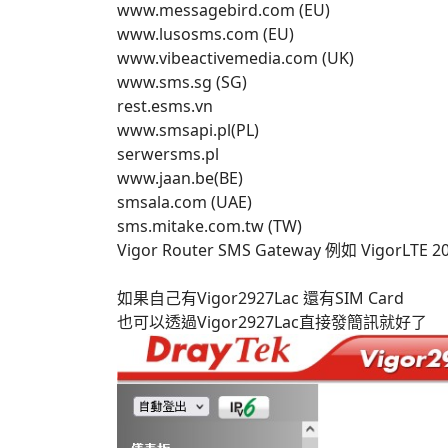
www.messagebird.com (EU)
www.lusosms.com (EU)
www.vibeactivemedia.com (UK)
www.sms.sg (SG)
rest.esms.vn
www.smsapi.pl(PL)
serwersms.pl
www.jaan.be(BE)
smsala.com (UAE)
sms.mitake.com.tw (TW)
Vigor Router SMS Gateway 例如 VigorLTE 
如果自己有Vigor2927Lac 還有SIM Card
也可以透過Vigor2927Lac直接發簡訊就好了