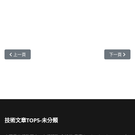
上一篇文章: 如何使用macOS或iOS系統建立EasyVPN連線，DrayOS5，Vi
下一篇文章: 如何
上一頁
下一頁
技術文章TOP5-未分類