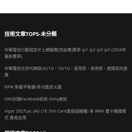
技術文章TOP5-未分類
中華電信行動固定IP上網服務(含設備)費率 ip1 ip2 ip3 ip5 (2026年
最新費率)
中華電信光世代網路2G/1G，1G/1G，家用型，商用型，進階型的差
異
NFW 負載平衡器/多功能防火牆
DNS封鎖Facebook技術 Gimy劇迷
Vigor 2927Lac (4G LTE Sim Card直接插機種) 多 WAN 雙卡備援模
式 產地台灣