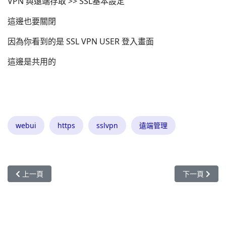
VPN 與遠端存取 >> SSL基本設定
這邊也要關閉
因為你看到的是 SSL VPN USER 登入畫面
這邊是共用的
webui
https
sslvpn
遠端管理
上一篇文章: 我已經開 80 443 port 給內部 IP 了，但為何別人連我
下一篇文章: 
上一頁
下一頁