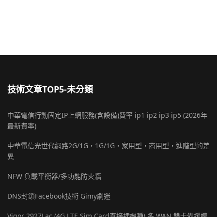
技術文章TOP5-未分類
中華電信行動固定IP上網服務(含設備)費率 ip1 ip2 ip3 ip5 (2026年
最新費率)
中華電信光世代網路2G/1G，1G/1G，家用型，商用型，進階型的差
異
NFW 負載平衡器/多功能防火牆
DNS封鎖Facebook技術 Gimy劇迷
Vigor 2927Lac (4G LTE Sim Card直接插機種) 多 WAN 雙卡備援模