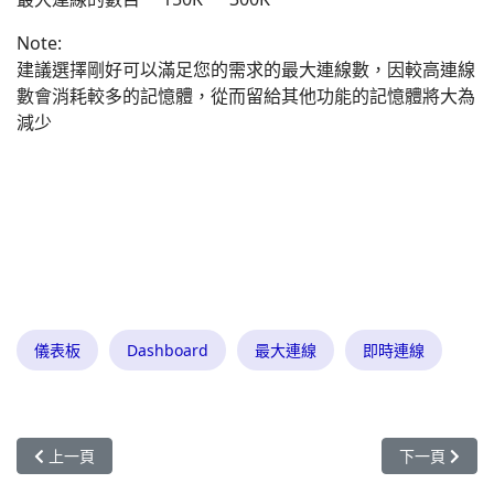
Note:
建議選擇剛好可以滿足您的需求的最大連線數，因較高連線
數會消耗較多的記憶體，從而留給其他功能的記憶體將大為
減少
儀表板
Dashboard
最大連線
即時連線
上一篇文章: Vigor Router Firewall 使用者管理 登出畫面 超連結
下一篇文章: V
上一頁
下一頁