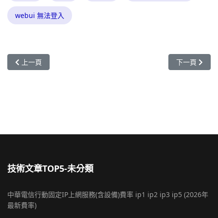
webui 無法登入
上一篇文章: 遠端撥入使用者如何利用OpenVPN撥入Vigor路由器，Vigo
下一篇文章: 雙方
上一頁
下一頁
技術文章TOP5-未分類
中華電信行動固定IP上網服務(含設備)費率 ip1 ip2 ip3 ip5 (2026年
最新費率)