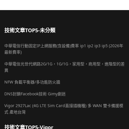
技術文章TOP5-未分類
中華電信行動固定IP上網服務(含設備)費率 ip1 ip2 ip3 ip5 (2026年
最新費率)
中華電信光世代網路2G/1G，1G/1G，家用型，商用型，進階型的差
異
NFW 負載平衡器/多功能防火牆
DNS封鎖Facebook技術 Gimy劇迷
Vigor 2927Lac (4G LTE Sim Card直接插機種) 多 WAN 雙卡備援模
式 產地台灣
技術文章TOP5-Vigor