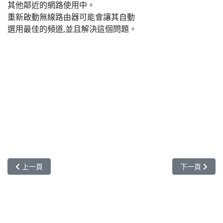
其他鄰近的網路使用中。
重新啟動無線路由器可能會讓其自動
選用最佳的頻道,並且解決這個問題。
上一篇文章: 無線網路管理 有線網路 使用者管理 認證帳號密碼 彈出視窗 w
下一篇文章: 特
上一頁
下一頁