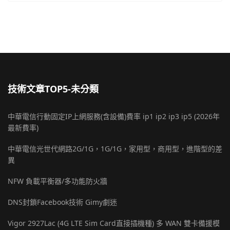
技術文章TOP5-未分類
中華電信行動固定IP上網服務(含設備)費率 ip1 ip2 ip3 ip5 (2026年
最新費率)
中華電信光世代網路2G/1G，1G/1G，家用型，商用型，進階型的差
異
NFW 負載平衡器/多功能防火牆
DNS封鎖Facebook技術 Gimy劇迷
Vigor 2927Lac (4G LTE Sim Card直接插機種) 多 WAN 雙卡備援模