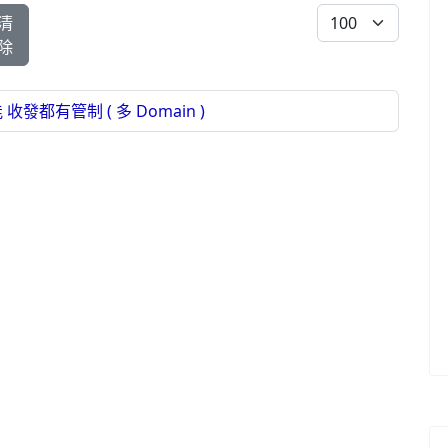
每頁顯示條數
清
除
收發都有管制 ( 多 Domain )