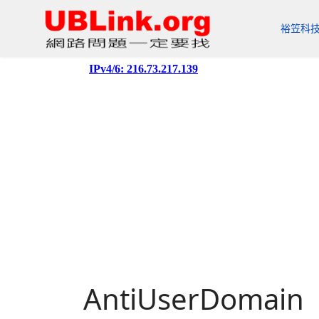
裕笠科
AntiUserDomain