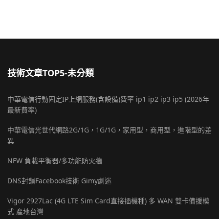
技術文章TOP5-未分類
中華電信行動固定IP上網服務(含設備)費率 ip1 ip2 ip3 ip5 (2026年
最新費率)
中華電信光世代網路2G/1G，1G/1G，家用型，商用型，進階型的差
異
NFW 負載平衡器/多功能防火牆
DNS封鎖Facebook技術 Gimy劇迷
Vigor 2927Lac (4G LTE Sim Card直接插機種) 多 WAN 雙卡備援模
式 產地台灣