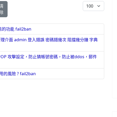
每頁顯示條數
清
除
的功能 fail2ban
阻擋管理介面 admin 登入錯誤 密碼錯幾次 阻擋幾分鐘 字典
斷 SMTP POP 攻擊設定，防止猜帳號密碼，防止被ddos，郵件
險 ? fail2ban