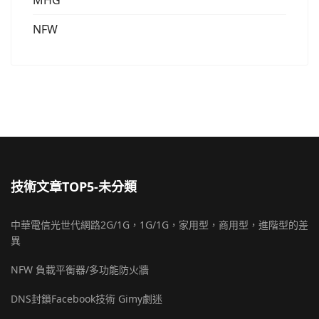
MHG
NFW
技術文章TOP5-未分類
中華電信光世代網路2G/1G，1G/1G，家用型，商用型，進階型的差
異
NFW 負載平衡器/多功能防火牆
DNS封鎖Facebook技術 Gimy劇迷