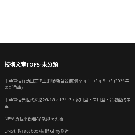
技術文章TOP5-未分類
中華電信行動固定IP上網服務(含設備)費率 ip1 ip2 ip3 ip5 (2026年
最新費率)
中華電信光世代網路2G/1G，1G/1G，家用型，商用型，進階型的差
異
NFW 負載平衡器/多功能防火牆
DNS封鎖Facebook技術 Gimy劇迷