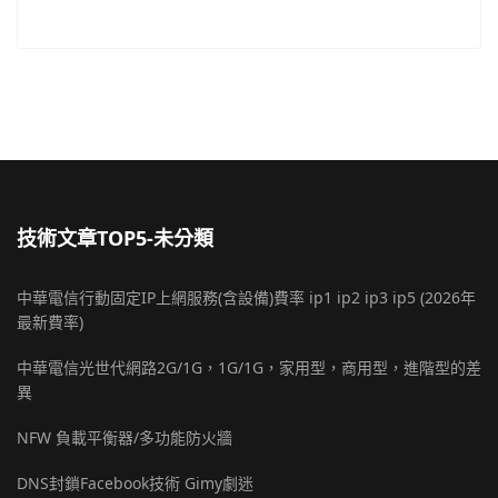
技術文章TOP5-未分類
中華電信行動固定IP上網服務(含設備)費率 ip1 ip2 ip3 ip5 (2026年
最新費率)
中華電信光世代網路2G/1G，1G/1G，家用型，商用型，進階型的差
異
NFW 負載平衡器/多功能防火牆
DNS封鎖Facebook技術 Gimy劇迷