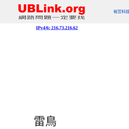
裕笠科
雷鳥