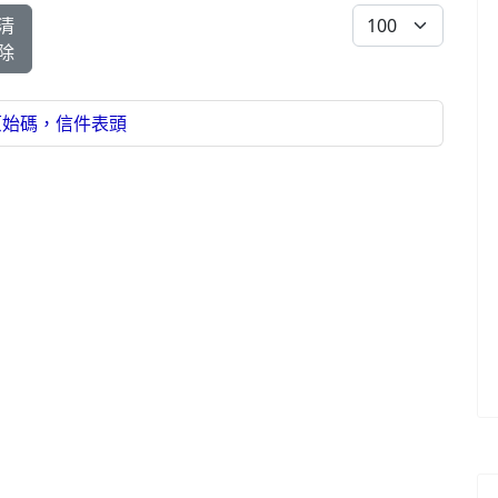
每頁顯示條數
清
除
檢視原始碼，信件表頭