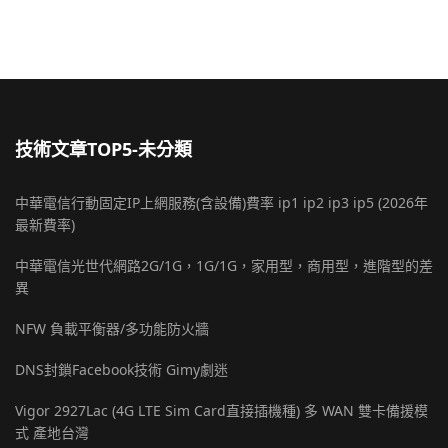
技術文章TOP5-未分類
中華電信行動固定IP上網服務(含設備)費率 ip1 ip2 ip3 ip5 (2026年
最新費率)
中華電信光世代網路2G/1G，1G/1G，家用型，商用型，進階型的差
異
NFW 負載平衡器/多功能防火牆
DNS封鎖Facebook技術 Gimy劇迷
Vigor 2927Lac (4G LTE Sim Card直接插機種) 多 WAN 雙卡備援模
式 產地台灣