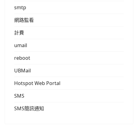
smtp
網路監看
計費
umail
reboot
UBMail
Hotspot Web Portal
SMS
SMS簡訊通知