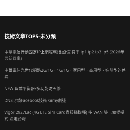
技術文章TOP5-未分類
中華電信行動固定IP上網服務(含設備)費率 ip1 ip2 ip3 ip5 (2026年
最新費率)
中華電信光世代網路2G/1G，1G/1G，家用型，商用型，進階型的差
異
NFW 負載平衡器/多功能防火牆
DNS封鎖Facebook技術 Gimy劇迷
Vigor 2927Lac (4G LTE Sim Card直接插機種) 多 WAN 雙卡備援模
式 產地台灣