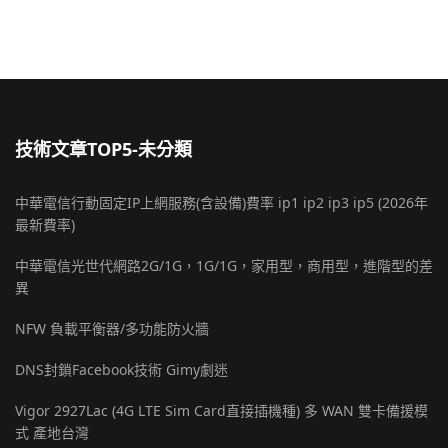
技術文章TOP5-未分類
中華電信行動固定IP上網服務(含設備)費率 ip1 ip2 ip3 ip5 (2026年
最新費率)
中華電信光世代網路2G/1G，1G/1G，家用型，商用型，進階型的差
異
NFW 負載平衡器/多功能防火牆
DNS封鎖Facebook技術 Gimy劇迷
Vigor 2927Lac (4G LTE Sim Card直接插機種) 多 WAN 雙卡備援模
式 產地台灣