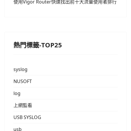
使用Vigor Router快速找出前十大流量使用者排行
熱門標籤-TOP25
syslog
NUSOFT
log
上網監看
USB SYSLOG
usb