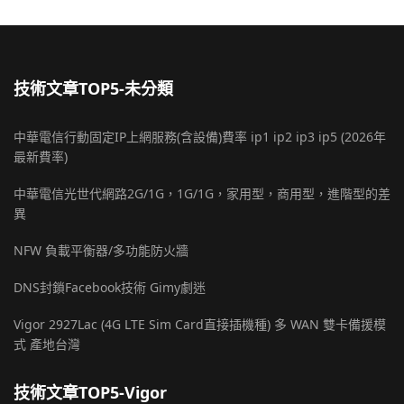
技術文章TOP5-未分類
中華電信行動固定IP上網服務(含設備)費率 ip1 ip2 ip3 ip5 (2026年
最新費率)
中華電信光世代網路2G/1G，1G/1G，家用型，商用型，進階型的差
異
NFW 負載平衡器/多功能防火牆
DNS封鎖Facebook技術 Gimy劇迷
Vigor 2927Lac (4G LTE Sim Card直接插機種) 多 WAN 雙卡備援模
式 產地台灣
技術文章TOP5-Vigor