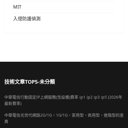
MIT
入侵防護偵測
技術文章TOP5-未分類
中華電信行動固定IP上網服務(含設備)費率 ip1 ip2 ip3 ip5 (2026年
最新費率)
中華電信光世代網路2G/1G，1G/1G，家用型，商用型，進階型的差
異