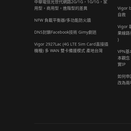
中華電信光世代網路2G/1G，1G/1G，家
用型，商用型，進階型的差異
Vigo
自救
NFW 負載平衡器/多功能防火牆
Vigor
DNS封鎖Facebook技術 Gimy劇迷
果線路
)
Vigor 2927Lac (4G LTE Sim Card直接插
機種) 多 WAN 雙卡備援模式 產地台灣
VPN
本觀念，
實IP
如何申請
改為兩