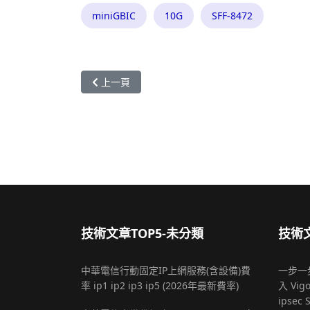
miniGBIC
10G
SFF-8472
上一篇文章: 10G SFP+ miniGBIC 單模 多模 光模塊
上一頁
技術文章TOP5-未分類
技術文
中華電信行動固定IP上網服務(含設備)費
一步一步
率 ip1 ip2 ip3 ip5 (2026年最新費率)
入 Vigo
ipsec 