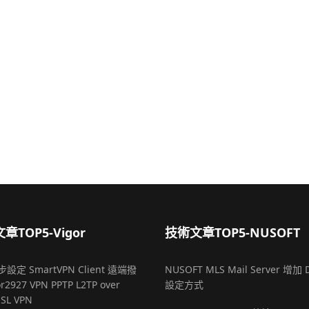
章TOP5-Vigor
技術文章TOP5-NUSOFT
設定 SmartVPN Client 遠端撥
NUSOFT MLS Mail Server 增加 
r2927 VPN PPTP L2TP over
設定方式
SSL VPN