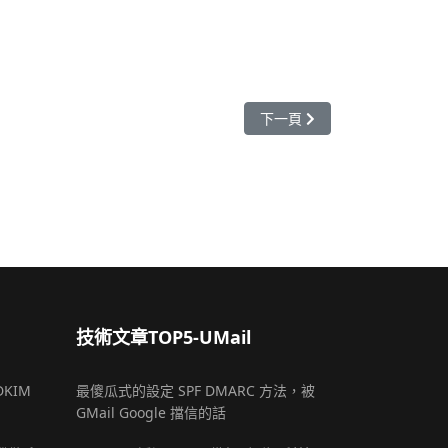
下一篇文章: 2.4G 手機無線網路
下一頁
技術文章TOP5-UMail
DKIM
最傻瓜式的設定 SPF DMARC 方法，被
GMail Google 擋信的話