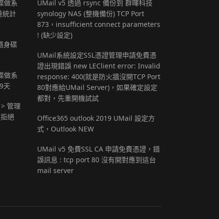
 硬碟做系
UMail v5 透過 rsync 備份到 群暉科技
量統計
synology NAS (整機備份) TCP Port
873，insufficient connect parameters
! (缺少設定)
B隨身碟
UMail系統設定SSL憑證管理申請免費憑
證出現錯誤 new LEClient error: Invalid
 硬碟做系
response: 400(就是防火牆沒開TCP Port
9天
80對應給UMail Server)，如果確定設定
都對，先重開機試試
 > 管理
定拒絕
Office365 outlook 2019 UMail 設定方
式，Outlook NEW
UMail v5 免費SSL CA 申請免費憑證，錯
誤訊息 : tcp port 80 沒有開對應到這台
mail server