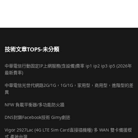
技術文章TOP5-未分類
中華電信行動固定IP上網服務(含設備)費率 ip1 ip2 ip3 ip5 (2026年
最新費率)
中華電信光世代網路2G/1G，1G/1G，家用型，商用型，進階型的差
異
NFW 負載平衡器/多功能防火牆
DNS封鎖Facebook技術 Gimy劇迷
Vigor 2927Lac (4G LTE Sim Card直接插機種) 多 WAN 雙卡備援模
式 產地台灣