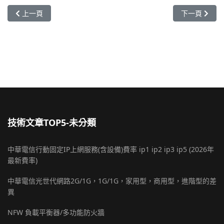
上一篇文章: Vigor2136 C410ax DrayOS5 遠端工作者如何使用Windo
下一篇文章: Vi
上一頁
下一頁
技術文章TOP5-未分類
中華電信行動固定IP上網服務(含設備)費率 ip1 ip2 ip3 ip5 (2026年
最新費率)
中華電信光世代網路2G/1G，1G/1G，家用型，商用型，進階型的差
異
NFW 負載平衡器/多功能防火牆