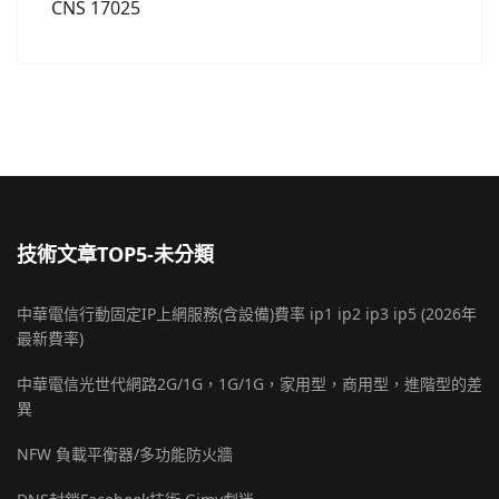
CNS 17025
技術文章TOP5-未分類
中華電信行動固定IP上網服務(含設備)費率 ip1 ip2 ip3 ip5 (2026年
最新費率)
中華電信光世代網路2G/1G，1G/1G，家用型，商用型，進階型的差
異
NFW 負載平衡器/多功能防火牆