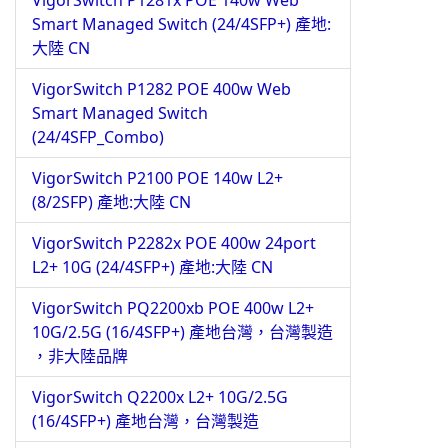
VigorSwitch P1281x POE 140w Web
Smart Managed Switch (24/4SFP+) 產地:
大陸 CN
VigorSwitch P1282 POE 400w Web
Smart Managed Switch
(24/4SFP_Combo)
VigorSwitch P2100 POE 140w L2+
(8/2SFP) 產地:大陸 CN
VigorSwitch P2282x POE 400w 24port
L2+ 10G (24/4SFP+) 產地:大陸 CN
VigorSwitch PQ2200xb POE 400w L2+
10G/2.5G (16/4SFP+) 產地台灣，台灣製造
，非大陸品牌
VigorSwitch Q2200x L2+ 10G/2.5G
(16/4SFP+) 產地台灣，台灣製造