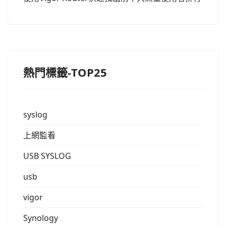
熱門標籤-TOP25
syslog
上網監看
USB SYSLOG
usb
vigor
Synology