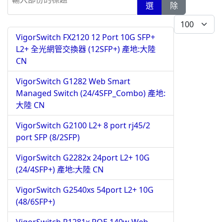
選
除
每頁顯示條數
VigorSwitch FX2120 12 Port 10G SFP+
L2+ 全光網管交換器 (12SFP+) 產地:大陸
CN
VigorSwitch G1282 Web Smart
Managed Switch (24/4SFP_Combo) 產地:
大陸 CN
VigorSwitch G2100 L2+ 8 port rj45/2
port SFP (8/2SFP)
VigorSwitch G2282x 24port L2+ 10G
(24/4SFP+) 產地:大陸 CN
VigorSwitch G2540xs 54port L2+ 10G
(48/6SFP+)